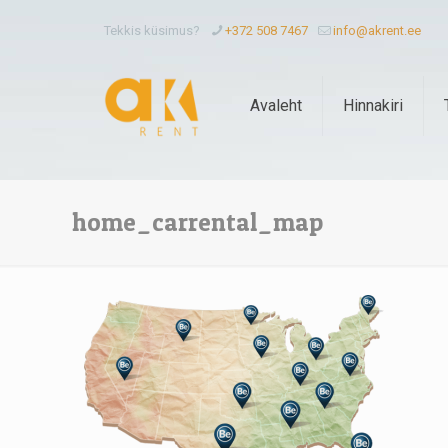
Tekkis küsimus?
+372 508 7467
info@akrent.ee
Avaleht
Hinnakiri
home_carrental_map